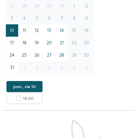
27
28
29
30
31
1
2
3
4
5
6
7
8
9
10
11
12
13
14
15
16
17
18
19
20
21
22
23
24
25
26
27
28
29
30
31
1
2
3
4
5
6
pon., sie 10
18:00